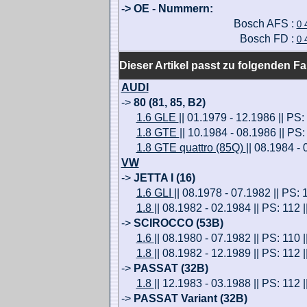
-> OE - Nummern:
Bosch AFS :
0 
Bosch FD :
0 
Dieser Artikel passt zu folgenden F
AUDI
->
80 (81, 85, B2)
1.6 GLE
|| 01.1979 - 12.1986 || PS:
1.8 GTE
|| 10.1984 - 08.1986 || PS:
1.8 GTE quattro (85Q)
|| 08.1984 - 
VW
->
JETTA I (16)
1.6 GLI
|| 08.1978 - 07.1982 || PS: 
1.8
|| 08.1982 - 02.1984 || PS: 112 |
->
SCIROCCO (53B)
1.6
|| 08.1980 - 07.1982 || PS: 110 
1.8
|| 08.1982 - 12.1989 || PS: 112 
->
PASSAT (32B)
1.8
|| 12.1983 - 03.1988 || PS: 112 
->
PASSAT Variant (32B)