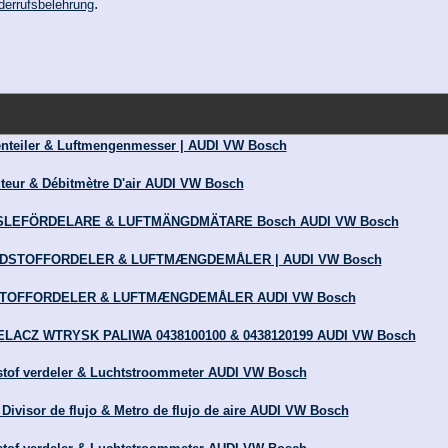
.
derrufsbelehrung
nteiler & Luftmengenmesser | AUDI VW Bosch
teur & Débitmètre D'air AUDI VW Bosch
ÄNSLEFÖRDELARE & LUFTMÄNGDMÄTARE Bosch AUDI VW Bosch
ÆNDSTOFFORDELER & LUFTMÆNGDEMÅLER | AUDI VW Bosch
IVSTOFFORDELER & LUFTMÆNGDEMÅLER AUDI VW Bosch
IELACZ WTRYSK PALIWA 0438100100 & 0438120199 AUDI VW Bosch
tof verdeler & Luchtstroommeter AUDI VW Bosch
visor de flujo & Metro de flujo de aire AUDI VW Bosch