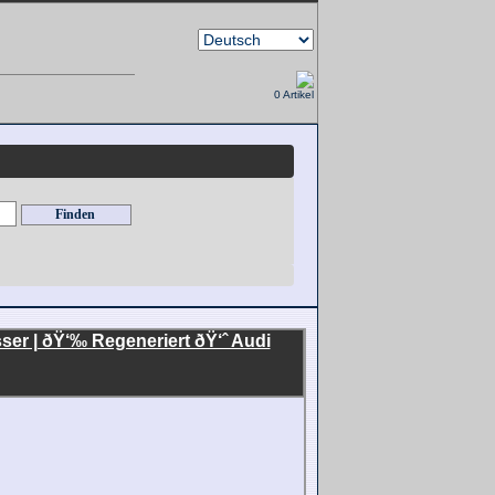
0 Artikel
er | ðŸ‘‰ Regeneriert ðŸ‘ˆ Audi