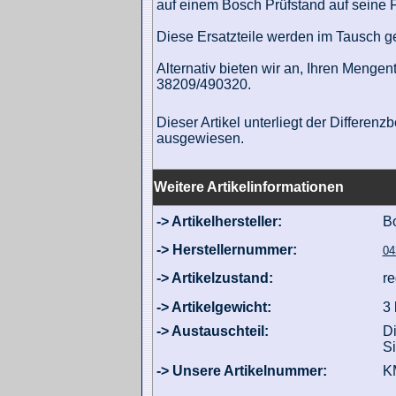
auf einem Bosch Prüfstand auf seine F
Diese Ersatzteile werden im Tausch gege
Alternativ bieten wir an, Ihren Mengen
38209/490320.
Dieser Artikel unterliegt der Differe
ausgewiesen.
Weitere Artikelinformationen
-> Artikelhersteller:
B
-> Herstellernummer:
04
-> Artikelzustand:
re
-> Artikelgewicht:
3 
-> Austauschteil:
Di
Si
-> Unsere Artikelnummer:
K