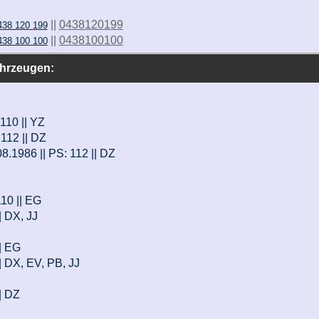
||
0438120199
438 120 199
||
0438100100
438 100 100
ahrzeugen:
 110 || YZ
 112 || DZ
08.1986 || PS: 112 || DZ
110 || EG
| DX, JJ
|| EG
|| DX, EV, PB, JJ
|| DZ