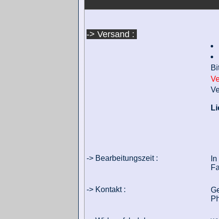
-> Versand :
Bi
Ve
Ve
Li
-> Bearbeitungszeit :
In
Fa
-> Kontakt :
Ge
Ph