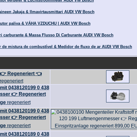
tof verdeler & Luchtstroommeter AUDI VW Bosch
ineen Jakaja & Ilmavirtausmittari AUDI VW Bosch
butor paliva & VÁHA VZDUCHU | AUDI VW Bosch
i carburante & Massa Flusso Di Carburante AUDI VW Bosch
 de mistura de combustível & Medidor de fluxo de ar AUDI VW Bosch
 👉 Regeneriert 👈
regeneriert
 mit 0438120199 0 438
ser 👉 Regeneriert
age
regeneriert
 mit 0438120199 0 438
ser 👉 Regeneriert
age
regeneriert
 mit 0438120189 0 438