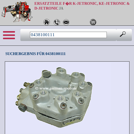
ERSATZTEILE F�R K-JETRONIC, KE-JETRONIC &
D-JETRONIC
JA
Sprache: de
SUCHERGEBNIS FÜR 0438100111