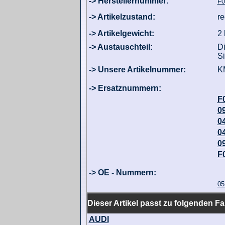
-> Herstellernummer:
F0
-> Artikelzustand:
re
-> Artikelgewicht:
2 
-> Austauschteil:
Di
Si
-> Unsere Artikelnummer:
K
-> Ersatznummern:
F
0
0
0
0
F
-> OE - Nummern:
05
Dieser Artikel passt zu folgenden F
AUDI