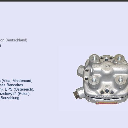
von Deutschland)
s
 (Visa, Mastercard,
rtes Bancaires
n), EPS (Österreich),
rzelewy24 (Polen),
, Barzahlung