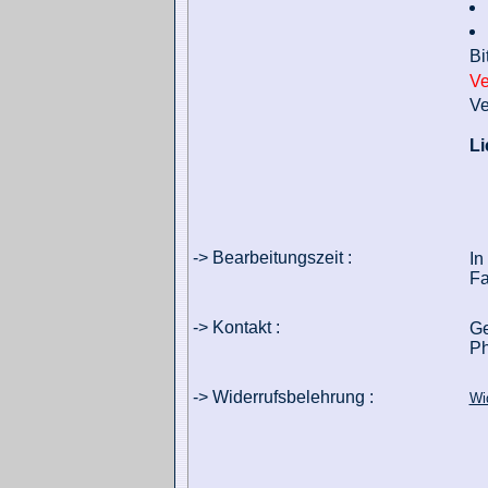
Bi
Ve
Ve
Li
-> Bearbeitungszeit :
In
Fa
-> Kontakt :
Ge
Ph
-> Widerrufsbelehrung :
Wi