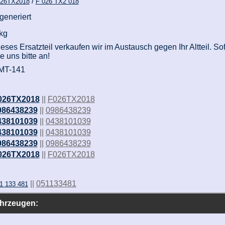
/
26TX2018
F 026 TX2 018
generiert
kg
eses Ersatzteil verkaufen wir im Austausch gegen Ihr Altteil. Sof
e uns bitte an!
MT-141
026TX2018
||
F026TX2018
986438239
||
0986438239
438101039
||
0438101039
438101039
||
0438101039
986438239
||
0986438239
026TX2018
||
F026TX2018
||
051133481
1 133 481
ahrzeugen: