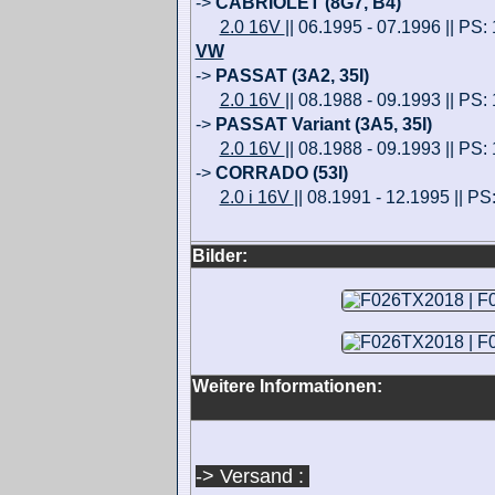
->
CABRIOLET (8G7, B4)
2.0 16V
|| 06.1995 - 07.1996 || PS:
VW
->
PASSAT (3A2, 35I)
2.0 16V
|| 08.1988 - 09.1993 || PS: 
->
PASSAT Variant (3A5, 35I)
2.0 16V
|| 08.1988 - 09.1993 || PS: 
->
CORRADO (53I)
2.0 i 16V
|| 08.1991 - 12.1995 || PS:
Bilder:
Weitere Informationen:
-> Versand :