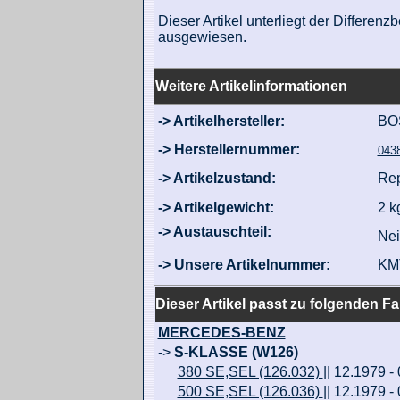
Dieser Artikel unterliegt der Differe
ausgewiesen.
Weitere Artikelinformationen
-> Artikelhersteller:
BO
-> Herstellernummer:
043
-> Artikelzustand:
Rep
-> Artikelgewicht:
2 k
-> Austauschteil:
Nei
-> Unsere Artikelnummer:
KM
Dieser Artikel passt zu folgenden F
MERCEDES-BENZ
->
S-KLASSE (W126)
380 SE,SEL (126.032)
|| 12.1979 -
500 SE,SEL (126.036)
|| 12.1979 -