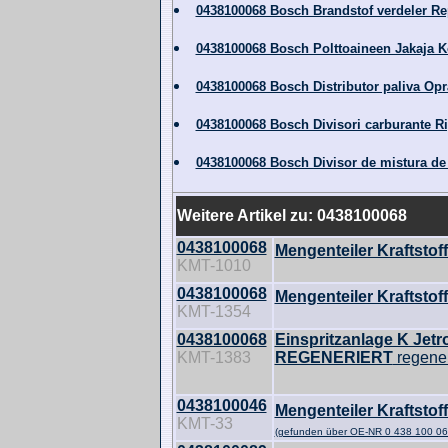
0438100068 Bosch Brandstof verdeler Re
0438100068 Bosch Polttoaineen Jakaja 
0438100068 Bosch Distributor paliva Op
0438100068 Bosch Divisori carburante R
0438100068 Bosch Divisor de mistura d
Weitere Artikel zu: 0438100068
0438100068
Mengenteiler Kraftstof
KMT-1010
0438100068
Mengenteiler Kraftstof
KMT-1354
0438100068
Einspritzanlage K J
KMT-1383
REGENERIERT
regener
0438100046
Mengenteiler Kraftstof
KMT-33
(gefunden über OE-NR 0 438 100 06