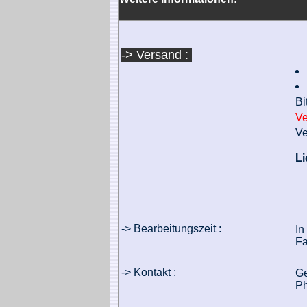
-> Versand :
Bi
Ve
Ve
Li
-> Bearbeitungszeit :
In
Fa
-> Kontakt :
Ge
Ph