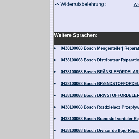
-> Widerrufsbelehrung :
Wi
Weitere Sprachen:
0438100068 Bosch Mengenteiler| Repara
0438100068 Bosch Distributeur Réparati
0438100068 Bosch BRÄNSLEFÖRDELARE R
0438100068 Bosch BRÆNDSTOFFORDELER 
0438100068 Bosch DRIVSTOFFORDELER R
0438100068 Bosch Rozdzielacz Przepływ
0438100068 Bosch Brandstof verdeler Re
0438100068 Bosch Divisor de flujo Repa