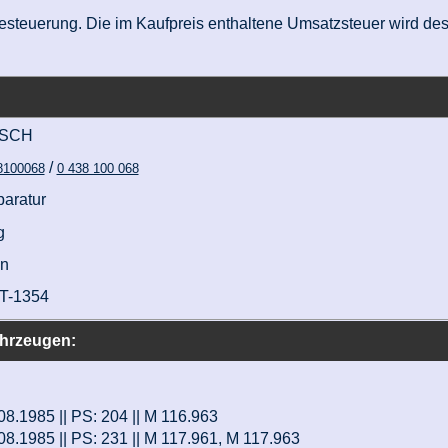
nzbesteuerung. Die im Kaufpreis enthaltene Umsatzsteuer wird d
SCH
/
8100068
0 438 100 068
aratur
g
n
T-1354
ahrzeugen:
 08.1985 || PS: 204 || M 116.963
 08.1985 || PS: 231 || M 117.961, M 117.963