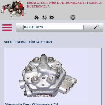
ERSATZTEILE F�R K-JETRONIC, KE-JETRONIC &
D-JETRONIC
JA
Sprache: de
SUCHERGEBNIS FÜR 0438101029
Mengenteiler Bosch 👉 Regeneriert 👈 |