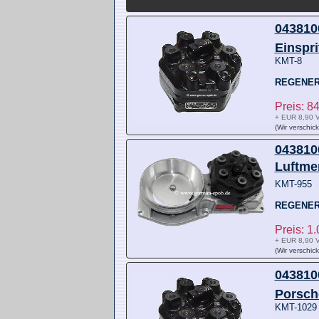
0438100
Einspr
KMT-8
REGENER
Preis: 
+ EUR 8,90 V
(Wir verschic
0438100
Luftme
KMT-955
REGENER
Preis: 1
+ EUR 8,90 V
(Wir verschic
0438100
Porsch
KMT-102