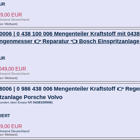
UR
779,00 EUR
ersand Deutschland
ken Weltweit)
006 | 0 438 100 006 Mengenteiler Kraftstoff mit 043
ngenmesser 👉 Reparatur 👈 Bosch Einspritzanl
9
UR
.049,00 EUR
ersand Deutschland
ken Weltweit)
006 | 0 986 438 006
Mengenteiler Kraftstoff 👉 Rege
itzanlage Porsche Volvo
funden über Ersatz-NR
0438100006
)
IERT
849,00 EUR
ersand Deutschland
ken Weltweit)