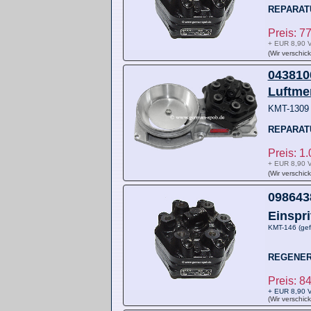
REPARAT
Preis: 
+ EUR 8,90 V
(Wir verschic
0438100
Luftme
KMT-130
REPARAT
Preis: 1
+ EUR 8,90 V
(Wir verschic
0986438
Einspr
KMT-146 (ge
REGENER
Preis: 
+ EUR 8,90 V
(Wir verschic