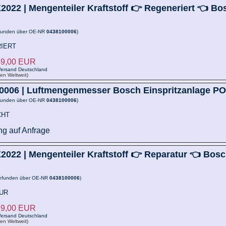
2022 |
Mengenteiler Kraftstoff 👉 Regeneriert 👈 Bo
funden über OE-NR
0438100006
)
IERT
849,00 EUR
ersand Deutschland
ken Weltweit)
0006 |
Luftmengenmesser Bosch Einspritzanlage P
funden über OE-NR
0438100006
)
CHT
ng auf Anfrage
2022 |
Mengenteiler Kraftstoff 👉 Reparatur 👈 Bos
efunden über OE-NR
0438100006
)
UR
779,00 EUR
ersand Deutschland
ken Weltweit)