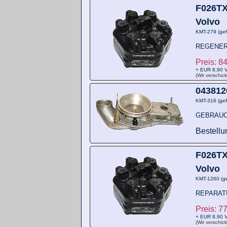
F026TX
Volvo
KMT-279 (ge
REGENER
Preis: 
+ EUR 8,90 V
(Wir verschic
043812
KMT-316 (ge
GEBRAU
Bestellu
F026TX
Volvo
KMT-1260 (g
REPARAT
Preis: 
+ EUR 8,90 V
(Wir verschic